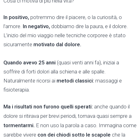
Cosa ci motiva di più nella vita?
In positivo,
potremmo dire il piacere, o la curiosità, o
l’amore.
In negativo,
dobbiamo dire la paura, e il dolore.
L’inizio del mio viaggio nelle tecniche corporee è stato
sicuramente
motivato dal dolore.
Quando avevo 25 anni
(quasi venti anni fa), iniziai a
soffrire di forti dolori alla schiena e alle spalle.
Naturalmente ricorsi ai
metodi classici:
massaggi e
fisioterapia.
Ma i risultati non furono quelli sperati:
anche quando il
dolore si ritirava per brevi periodi, tornava quasi sempre a
tormentarmi.
E non uso la parola a caso. Immagina come
sarebbe vivere
con dei chiodi sotto le scapole
che la