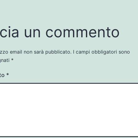
p
cia un commento
rizzo email non sarà pubblicato.
I campi obbligatori sono
gnati
*
to
*