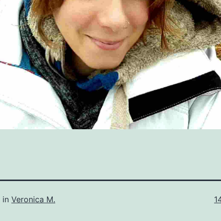
A
 in
Veronica M.
1
d