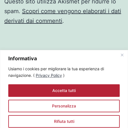
Questo sito utilizza Akismet per ridurre lo
spam.
Scopri come vengono elaborati i dati
derivati dai commenti
.
Informativa
Usiamo i cookies per migliorare la tua esperienza di
navigazione. (
Privacy Policy
)
ANNA LISE ZAFFINO
Accetta tutti
Privacy Policy
Personalizza
Proudly powered by
WordPress
.
Hai bisogno di aiuto?
Rifiuta tutti