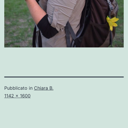
Pubblicato in
Chiara B.
A
1142 × 1600
dimensione
piena